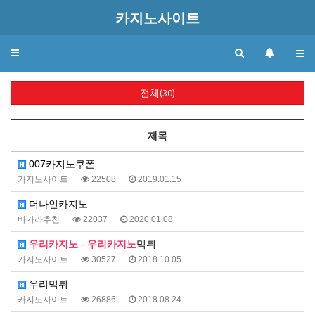
카지노사이트
Toggle
navigation
전체(30)
제목
007카지노쿠폰
카지노사이트
22508
2019.01.15
더나인카지노
바카라추천
22037
2020.01.08
우리카지노
-
우리카지노
먹튀
카지노사이트
30527
2018.10.05
우리먹튀
카지노사이트
26886
2018.08.24