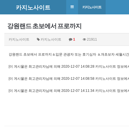
카지노사이트
Toggle
카지노사이트
navigation
강원랜드 초보에서 프로까지
카지노사이트
카지노사이트
1
21911
강원랜드 초보에서 프로까지 a.입문 관광자 또는 호기심자 a.개초보자 세월시
[이 게시물은 최고관리자님에 의해 2020-12-07 14:08:28 카지노사이트 정보에
[이 게시물은 최고관리자님에 의해 2020-12-07 14:08:58 카지노사이트 정보에
[이 게시물은 최고관리자님에 의해 2020-12-07 14:11:34 카지노사이트 정보에