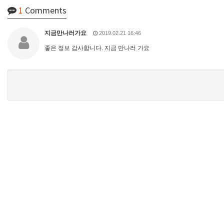
1
Comments
지금만나러가요
2019.02.21 16:46
좋은 정보 감사합니다. 지금 만나러 가요