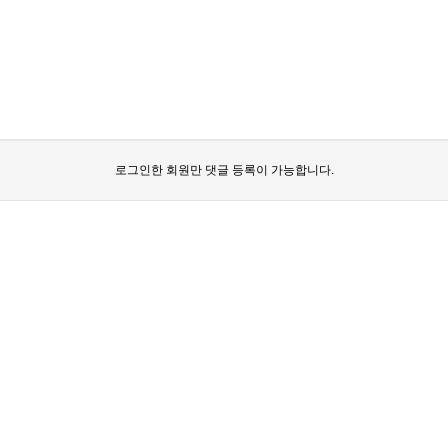
로그인한 회원만 댓글 등록이 가능합니다.