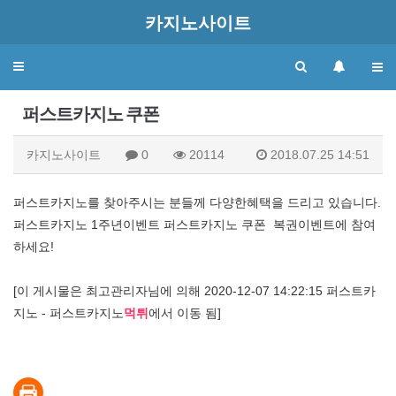
카지노사이트
Toggle
navigation
퍼스트카지노 쿠폰
카지노사이트
0
20114
2018.07.25 14:51
퍼스트카지노를 찾아주시는 분들께 다양한혜택을 드리고 있습니다.
퍼스트카지노 1주년이벤트 퍼스트카지노 쿠폰 복권이벤트에 참여
하세요!
[이 게시물은 최고관리자님에 의해 2020-12-07 14:22:15 퍼스트카
지노 - 퍼스트카지노
먹튀
에서 이동 됨]