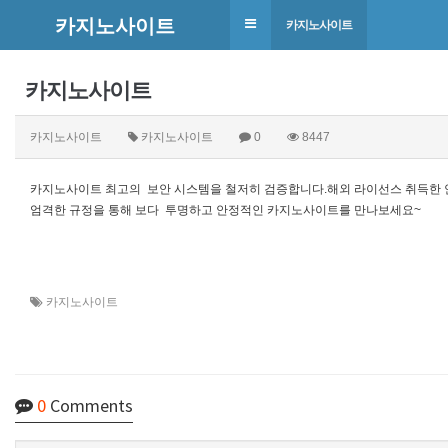
카지노사이트
Toggle
카지노사이트
navigation
카지노사이트
카지노사이트
카지노사이트
0
8447
카지노사이트 최고의 보안 시스템을 철저히 검증합니다.해외 라이선스 취득한
엄격한 규정을 통해 보다 투명하고 안정적인 카지노사이트를 만나보세요~
카지노사이트
0
Comments