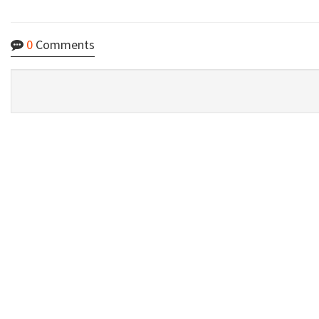
0
Comments