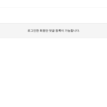
로그인한 회원만 댓글 등록이 가능합니다.