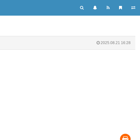
2025.08.21 16:28