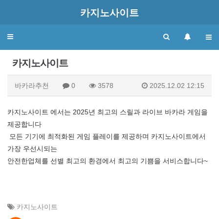
카지노사이트
Toggle
navigation
카지노사이트
바카라추천
0
3578
2025.12.02 12:15
카지노사이트 에서는 2025년 최고의 스릴과 라이브 바카라 게임을
제공합니다
모든 기기에 최적화된 게임 플레이를 제공하며 카지노사이트에서
가장 우선시되는
안전한업체를 선별 최고의 환경에서 최고의 기쁨을 서비스합니다~
카지노사이트