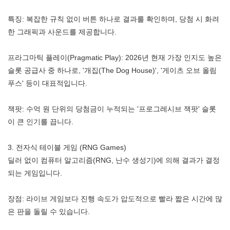
특징: 복잡한 규칙 없이 버튼 하나로 결과를 확인하며, 당첨 시 화려
한 그래픽과 사운드를 제공합니다.
프라그마틱 플레이(Pragmatic Play): 2026년 현재 가장 인지도 높은
슬롯 공급사 중 하나로, '개집(The Dog House)', '게이츠 오브 올림
푸스' 등이 대표적입니다.
잭팟: 수억 원 단위의 당첨금이 누적되는 '프로그레시브 잭팟' 슬롯
이 큰 인기를 끕니다.
3. 전자식 테이블 게임 (RNG Games)
딜러 없이 컴퓨터 알고리즘(RNG, 난수 생성기)에 의해 결과가 결정
되는 게임입니다.
장점: 라이브 게임보다 진행 속도가 압도적으로 빨라 짧은 시간에 많
은 판을 돌릴 수 있습니다.