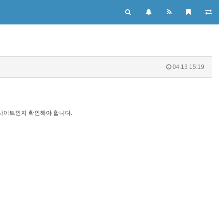
04.13 15:19
 사이트인지 확인해야 합니다.