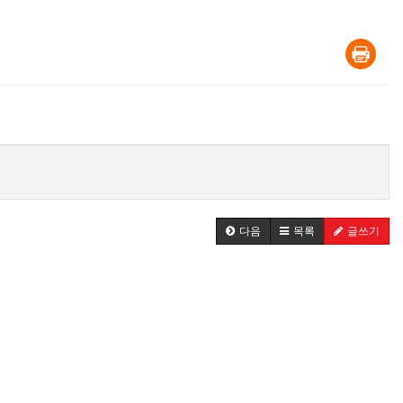
다음
목록
글쓰기