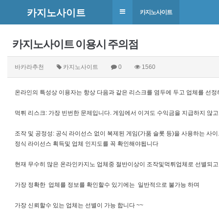
카지노사이트
Toggle
카지노사이트
navigation
카지노사이트 이용시 주의점
바카라추천
카지노사이트
0
1560
온라인의 특성상 이용자는 항상 다음과 같은 리스크를 염두에 두고 업체를 선정
먹튀 리스크: 가장 빈번한 문제입니다. 게임에서 이겨도 수익금을 지급하지 않
조작 및 공정성: 공식 라이선스 없이 복제된 게임(가품 슬롯 등)을 사용하는 사
정식 라이선스 획득및 업체 인지도를 꼭 확인해야됩니다
현재 무수히 많은 온라인카지노 업체중 절반이상이 조작및먹튀업체로 선별되고 
가장 정확한 업체를 정보를 확인할수 있기에는 일반적으로 불가능 하며
가장 신뢰할수 있는 업체는 선별이 가능 합니다 ~~