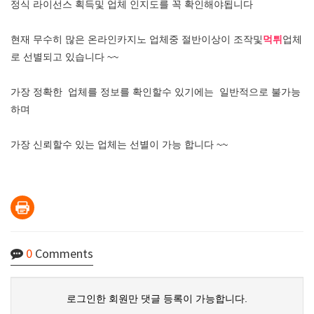
정식 라이선스 획득및 업체 인지도를 꼭 확인해야됩니다
현재 무수히 많은 온라인카지노 업체중 절반이상이 조작및
먹튀
업체
로 선별되고 있습니다 ~~
가장 정확한 업체를 정보를 확인할수 있기에는 일반적으로 불가능
하며
가장 신뢰할수 있는 업체는 선별이 가능 합니다 ~~
0
Comments
로그인한 회원만 댓글 등록이 가능합니다.