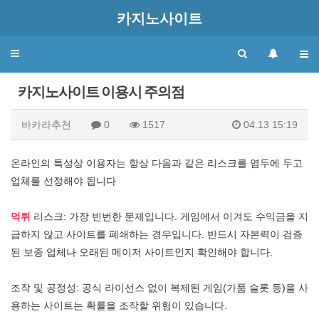
카지노사이트
Toggle
navigation
카지노사이트 이용시 주의점
바카라추천
0
1517
04.13 15:19
온라인의 특성상 이용자는 항상 다음과 같은 리스크를 염두에 두고
업체를 선정해야 됩니다
먹튀
리스크: 가장 빈번한 문제입니다. 게임에서 이겨도 수익금을 지
급하지 않고 사이트를 폐쇄하는 경우입니다. 반드시 자본력이 검증
된 보증 업체나 오래된 메이저 사이트인지 확인해야 합니다.
조작 및 공정성: 공식 라이선스 없이 복제된 게임(가품 슬롯 등)을 사
용하는 사이트는 확률을 조작할 위험이 있습니다.