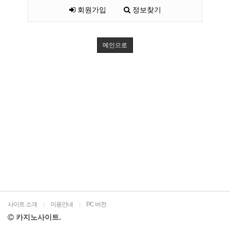
회원가입
정보찾기
메인으로
사이트 소개
이용안내
PC 버전
|
|
카지노사이트.