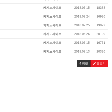
카지노사이트
2018.06.15
18388
카지노사이트
2018.08.24
16936
카지노사이트
2018.07.25
19972
카지노사이트
2018.06.26
20109
카지노사이트
2018.06.15
16731
카지노사이트
2018.08.13
20326
정렬
글쓰기