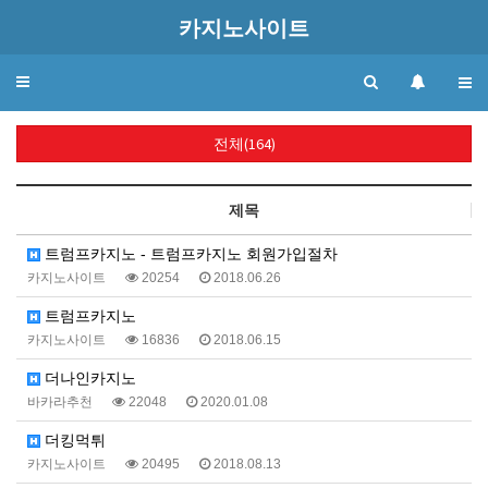
카지노사이트
Toggle
navigation
전체(164)
제목
트럼프카지노 - 트럼프카지노 회원가입절차
카지노사이트
20254
2018.06.26
트럼프카지노
카지노사이트
16836
2018.06.15
더나인카지노
바카라추천
22048
2020.01.08
더킹먹튀
카지노사이트
20495
2018.08.13