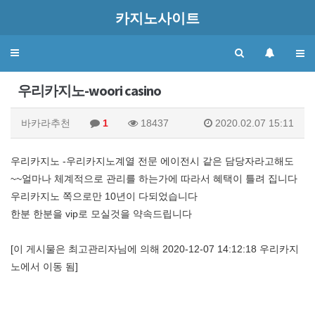
카지노사이트
Toggle
navigation
우리카지노-woori casino
바카라추천
1
18437
2020.02.07 15:11
우리카지노 -우리카지노계열 전문 에이전시 같은 담당자라고해도
~~얼마나 체계적으로 관리를 하는가에 따라서 혜택이 틀려 집니다
우리카지노 쪽으로만 10년이 다되었습니다
한분 한분을 vip로 모실것을 약속드립니다
[이 게시물은 최고관리자님에 의해 2020-12-07 14:12:18 우리카지
노에서 이동 됨]