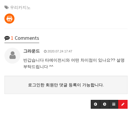
우리카지노
1
Comments
그라운드
2020.07.24 17:47
반갑습니다 타에이전시와 어떤 차이점이 있나요?? 설명
부탁드립니다 ^^
로그인한 회원만 댓글 등록이 가능합니다.