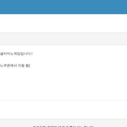
소셜카지노게임입니다.!
카지노쿠폰에서 이동 됨]