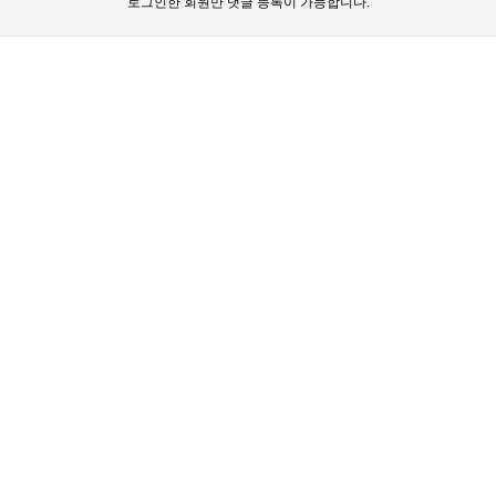
로그인한 회원만 댓글 등록이 가능합니다.