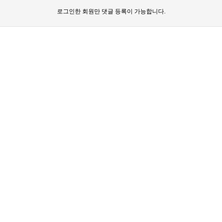
로그인한 회원만 댓글 등록이 가능합니다.