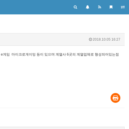
2018.10.05 16:27
게임 e게임 마이크로게이밍 등이 있으며 계열사 6곳의 계열업체로 형성되어있는점