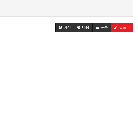
이전
다음
목록
글쓰기