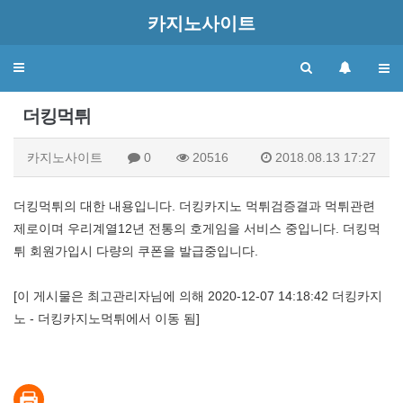
카지노사이트
Toggle
navigation
더킹먹튀
카지노사이트
0
20516
2018.08.13 17:27
더킹먹튀의 대한 내용입니다. 더킹카지노 먹튀검증결과 먹튀관련
제로이며 우리계열12년 전통의 호게임을 서비스 중입니다. 더킹먹
튀 회원가입시 다량의 쿠폰을 발급중입니다.
[이 게시물은 최고관리자님에 의해 2020-12-07 14:18:42 더킹카지
노 - 더킹카지노먹튀에서 이동 됨]