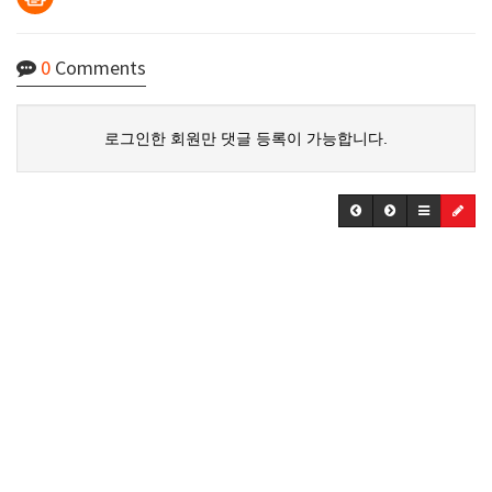
0
Comments
로그인한 회원만 댓글 등록이 가능합니다.