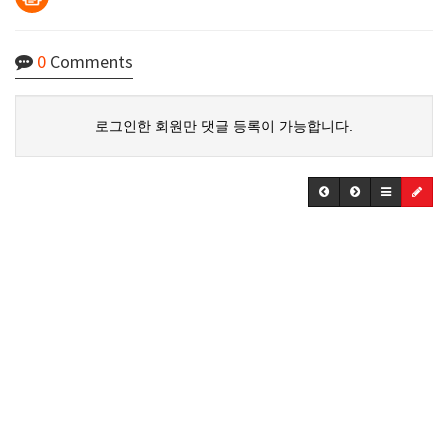
0
Comments
로그인한 회원만 댓글 등록이 가능합니다.