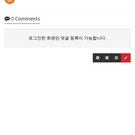
0
Comments
로그인한 회원만 댓글 등록이 가능합니다.