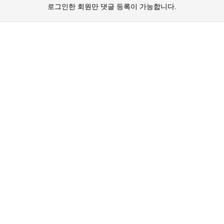
로그인한 회원만 댓글 등록이 가능합니다.