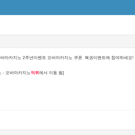
오바마카지노 2주년이벤트 오바마카지노 쿠폰 복권이벤트에 참여하세요!
지노 - 오바마카지노
먹튀
에서 이동 됨]