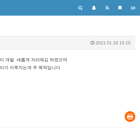
2021.01.18 15:15
이 개발 새롭게 자리매김 하였으며
레이가 이루지는게 주 목적입니다