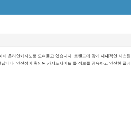
 이제 온라인카지노로 모여들고 있습니다 트랜드에 맞게 대대적인 시스템
겨납니다 안전성이 확인된 카지노사이트 를 정보를 공유하고 안전한 플