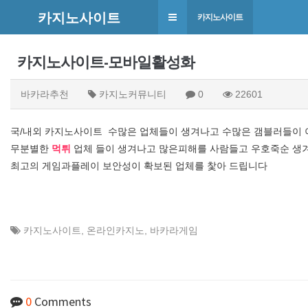
카지노사이트
Toggle
카지노사이트
navigation
카지노사이트-모바일활성화
바카라추천
카지노커뮤니티
0
22601
국/내외 카지노사이트 수많은 업체들이 생겨나고 수많은 갬블러들이
무분별한
먹튀
업체 들이 생겨나고 많은피해를 사람들고 우호죽순 생
최고의 게임과플레이 보안성이 확보된 업체를 찿아 드립니다
카지노사이트
,
온라인카지노
,
바카라게임
0
Comments