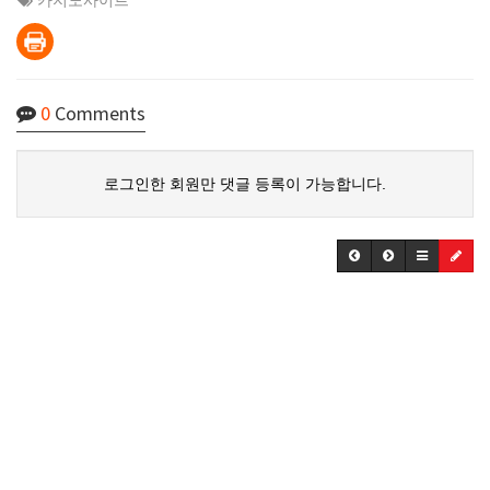
카지노사이트
0
Comments
로그인한 회원만 댓글 등록이 가능합니다.