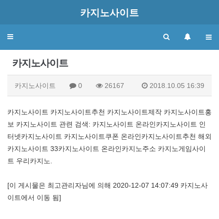
카지노사이트
Toggle
navigation
카지노사이트
카지노사이트
0
26167
2018.10.05 16:39
카지노사이트 카지노사이트추천 카지노사이트제작 카지노사이트홍
보 카지노사이트 관련 검색: 카지노사이트 온라인카지노사이트 인
터넷카지노사이트 카지노사이트쿠폰 온라인카지노사이트추천 해외
카지노사이트 33카지노사이트 온라인카지노주소 카지노게임사이
트 우리카지노.
[이 게시물은 최고관리자님에 의해 2020-12-07 14:07:49 카지노사
이트에서 이동 됨]