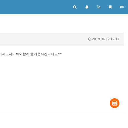
2019.04.12 12:17
다 카지노사이트와함께 즐거운시간되세요~~