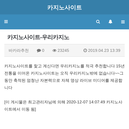
카지노사이트
Toggle
navigation
카지노사이트-우리카지노
바카라추천
0
23245
2019.04.23 13:39
카지노사이트를 찿고 계신다면 우리카지노를 적극 추천합니다 15년
전통을 이어온 카지노사이트는 오직 우리카지노밖에 없습니다~~그
동안 축적된 엄청난 자본력으로 자체 영상 라이브 미디어를 제공합
니다
[이 게시물은 최고관리자님에 의해 2020-12-07 14:07:49 카지노사
이트에서 이동 됨]