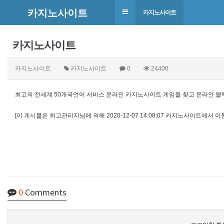
카지노사이트
Toggle
카지노사이트
navigation
카지노사이트
카지노사이트
카지노사이트
0
24400
최고의 전세계 50개국언어 서비스 온라인 카지노사이트 게임을 찾고 온라인 블
[이 게시물은 최고관리자님에 의해 2020-12-07 14:08:07 카지노사이트에서 이동
0
Comments