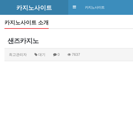
카지노사이트
Toggle
카지노사이트
navigation
카지노사이트 소개
샌즈카지노
최고관리자
대기
0
7637