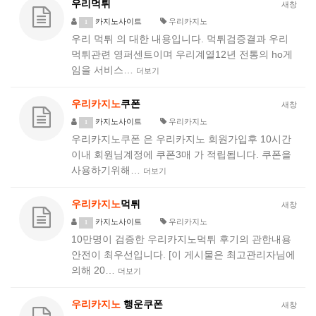
우리먹튀
새창
카지노사이트
우리카지노
1
우리 먹튀 의 대한 내용입니다. 먹튀검증결과 우리
먹튀관련 영퍼센트이며 우리계열12년 전통의 ho게
임을 서비스…
더보기
우리카지노
쿠폰
새창
카지노사이트
우리카지노
1
우리카지노쿠폰 은 우리카지노 회원가입후 10시간
이내 회원님계정에 쿠폰3매 가 적립됩니다. 쿠폰을
사용하기위해…
더보기
우리카지노
먹튀
새창
카지노사이트
우리카지노
1
10만명이 검증한 우리카지노먹튀 후기의 관한내용
안전이 최우선입니다. [이 게시물은 최고관리자님에
의해 20…
더보기
우리카지노
행운쿠폰
새창