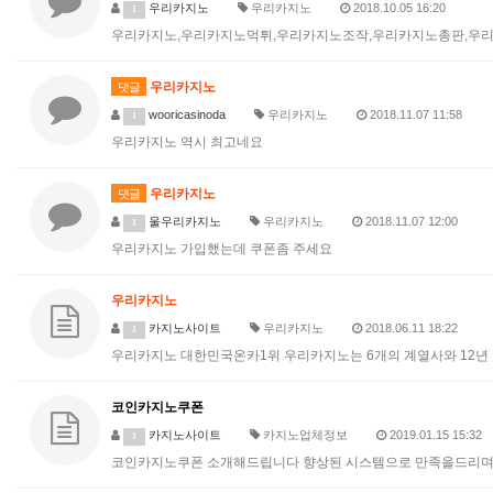
우리카지노
우리카지노
2018.10.05 16:20
1
우리카지노,우리카지노먹튀,우리카지노조작,우리카지노총판,우
우리카지노
댓글
wooricasinoda
우리카지노
2018.11.07 11:58
1
우리카지노 역시 최고네요
우리카지노
댓글
울우리카지노
우리카지노
2018.11.07 12:00
1
우리카지노 가입했는데 쿠폰좀 주세요
우리카지노
카지노사이트
우리카지노
2018.06.11 18:22
1
우리카지노 대한민국온카1위 우리카지노는 6개의 계열사와 12
코인카지노쿠폰
카지노사이트
카지노업체정보
2019.01.15 15:32
1
코인카지노쿠폰 소개해드립니다 향상된 시스템으로 만족을드리며 