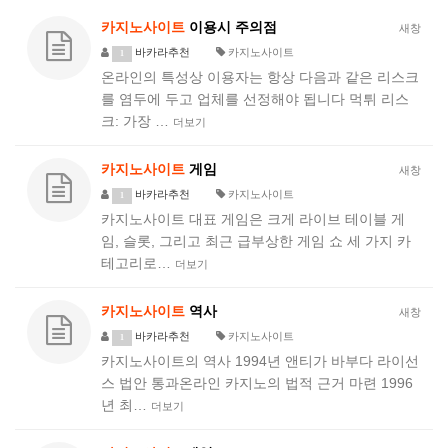
카지노사이트
이용시 주의점
새창
바카라추천
카지노사이트
1
온라인의 특성상 이용자는 항상 다음과 같은 리스크
를 염두에 두고 업체를 선정해야 됩니다 먹튀 리스
크: 가장 …
더보기
카지노사이트
게임
새창
바카라추천
카지노사이트
1
카지노사이트 대표 게임은 크게 라이브 테이블 게
임, 슬롯, 그리고 최근 급부상한 게임 쇼 세 가지 카
테고리로…
더보기
카지노사이트
역사
새창
바카라추천
카지노사이트
1
카지노사이트의 역사 1994년 앤티가 바부다 라이선
스 법안 통과온라인 카지노의 법적 근거 마련 1996
년 최…
더보기