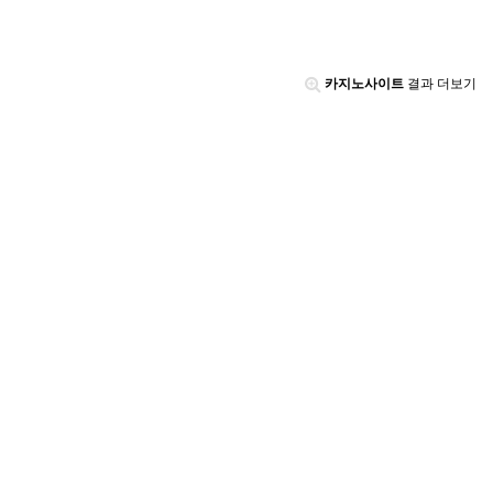
카지노사이트
결과 더보기