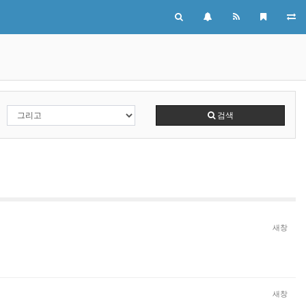
검색
새창
새창