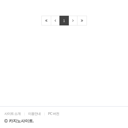
1
사이트 소개
이용안내
PC 버전
|
|
카지노사이트.