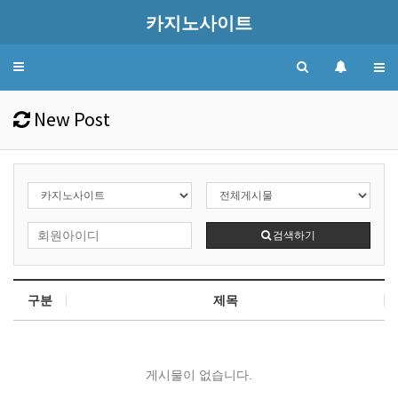
카지노사이트
Toggle
navigation
New Post
검색하기
구분
제목
게시물이 없습니다.